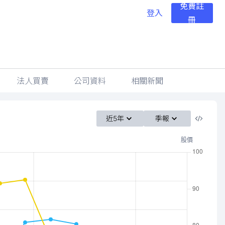
免費註
登入
冊
法人買賣
公司資料
相關新聞
近5年
季報