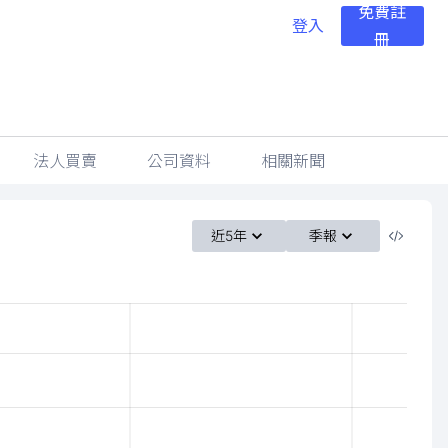
免費註
登入
冊
法人買賣
公司資料
相關新聞
近5年
季報