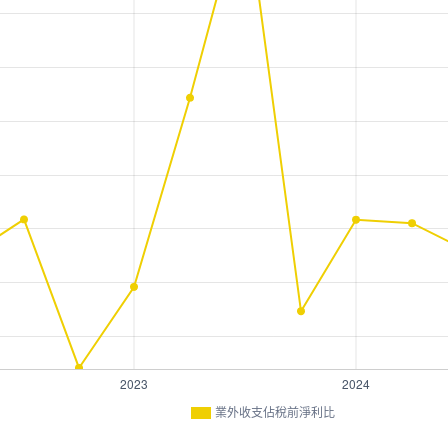
業外收支佔稅前淨利比