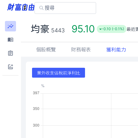
95.10
均豪
最近
-0.10 (-0.1%)
5443
個股概覽
財務報表
獲利能力
業外收支佔稅前淨利比