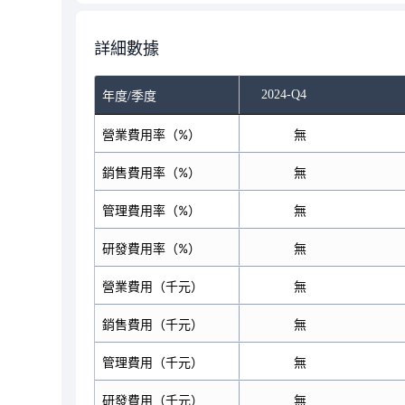
詳細數據
-Q2
2024-Q3
2024-Q4
年度/季度
營業費用率（%）
13.59
無
銷售費用率（%）
7.20
無
管理費用率（%）
4.41
無
研發費用率（%）
0.05
無
營業費用（千元）
6,951
無
銷售費用（千元）
3,684
無
管理費用（千元）
2,255
無
研發費用（千元）
25
無