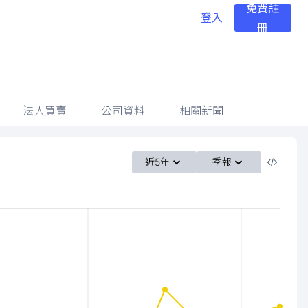
免費註
登入
冊
法人買賣
公司資料
相關新聞
近5年
季報