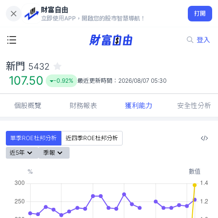
財富自由
新門 5432
打開
107.50
-0.92%
立即使用APP，開啟您的股市智慧導航！
登入
新門
5432
107.50
-0.92%
最近更新時間：
2026/08/07 05:30
個股概覽
財務報表
獲利能力
安全性分析
單季ROE杜邦分析
近四季ROE杜邦分析
近5年
季報