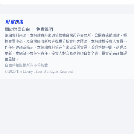
關於財富自由
免責聲明
|
網站資料來源：本網站資料來源係根據台灣證券交易所、公開資訊觀測站、櫃
檯買賣中心，及台灣經濟新報等機構分析資料之匯整，本網站對投資人買賣不
作任何建議或暗示。本網站資料係完全來自公開資訊，若遇傳輸中斷、延遲及
更新，本網站不負任何責任。投資人對交易盈虧須自負全責，投資前請謹慎評
估風險。
自由時報版權所有不得轉載
©
2026
The Liberty Times. All Rights Reserved.