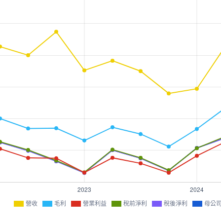
營收
毛利
營業利益
稅前淨利
稅後淨利
母公