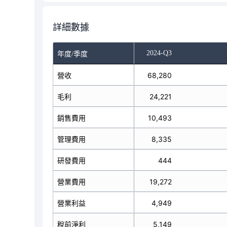
詳細數據
-Q1
2024-Q2
2024-Q3
年度/季度
營收
65,348
68,280
毛利
26,585
24,221
銷售費用
11,753
10,493
管理費用
9,045
8,335
研發費用
459
444
營業費用
21,361
19,272
營業利益
5,224
4,949
稅前淨利
8,609
5,149