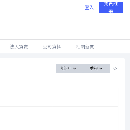
免費註
登入
冊
法人買賣
公司資料
相關新聞
近5年
季報