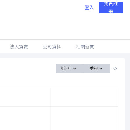
免費註
登入
冊
法人買賣
公司資料
相關新聞
近5年
季報