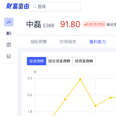
91.80
中磊
最近
0.20 (0.21%)
5388
個股概覽
財務報表
獲利能力
營運週轉
固定資產週轉
總資產週轉