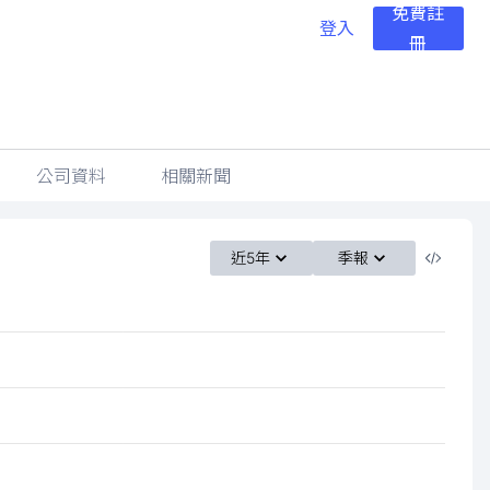
免費註
登入
冊
公司資料
相關新聞
近5年
季報