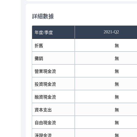
詳細數據
2021-Q2
年度/季度
折舊
無
攤銷
無
營業現金流
無
投資現金流
無
融資現金流
無
資本支出
無
自由現金流
無
淨現金流
無