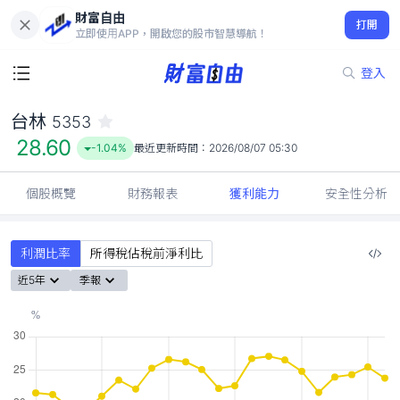
財富自由
台林 5353
打開
28.60
-1.04%
立即使用APP，開啟您的股市智慧導航！
登入
台林
5353
28.60
-1.04%
最近更新時間：
2026/08/07 05:30
個股概覽
財務報表
獲利能力
安全性分析
利潤比率
所得稅佔稅前淨利比
近5年
季報