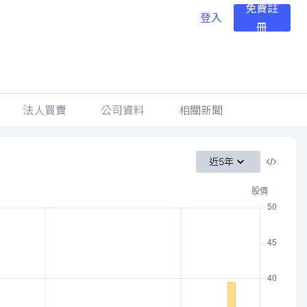
免費註
登入
冊
法人買賣
公司資料
相關新聞
近5年