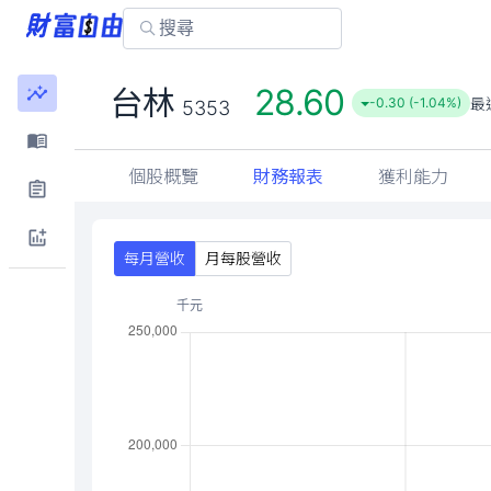
28.60
台林
最
-0.30 (-1.04%)
5353
個股概覽
財務報表
獲利能力
每月營收
月每股營收