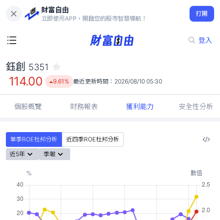
財富自由
鈺創 5351
打開
114.00
9.61%
立即使用APP，開啟您的股市智慧導航！
登入
鈺創
5351
114.00
9.61%
最近更新時間：
2026/08/10 05:30
個股概覽
財務報表
獲利能力
安全性分析
單季ROE杜邦分析
近四季ROE杜邦分析
近5年
季報