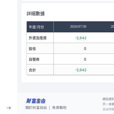
詳細數據
/28
2026/07/29
2026/07/30
20
年度/月份
388
外資及陸資
-354
-2,642
0
投信
10
0
0
自營商
-2
0
388
合計
-346
-2,642
網站資
示。本
關於財富自由
免責聲明
|
自由時