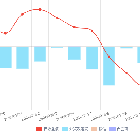
日收盤價
外資及陸資
投信
自營商