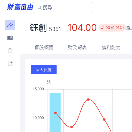
104.00
鈺創
最
1.00 (0.97%)
5351
個股概覽
財務報表
獲利能力
法人買賣