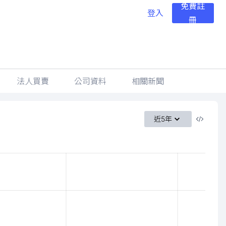
免費註
登入
冊
法人買賣
公司資料
相關新聞
近5年