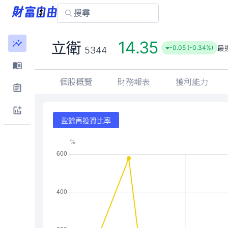
14.35
立衛
最
-0.05 (-0.34%)
5344
個股概覽
財務報表
獲利能力
盈餘再投資比率