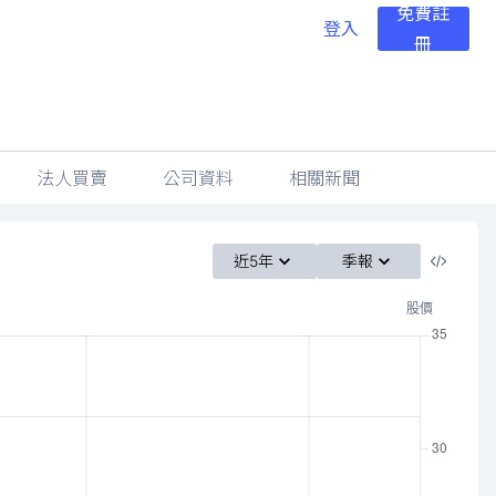
免費註
登入
冊
法人買賣
公司資料
相關新聞
近5年
季報