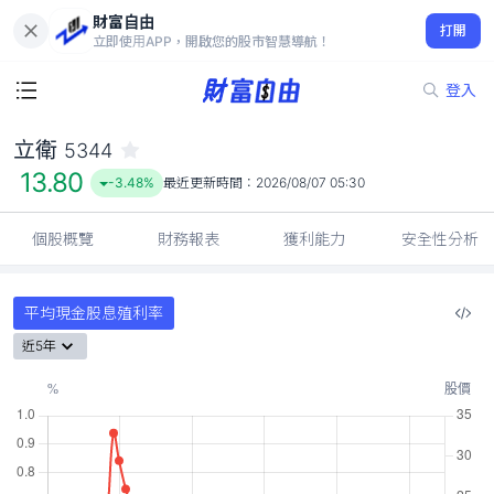
財富自由
立衛 5344
打開
13.80
-3.48%
立即使用APP，開啟您的股市智慧導航！
登入
立衛
5344
13.80
-3.48%
最近更新時間：
2026/08/07 05:30
個股概覽
財務報表
獲利能力
安全性分析
平均現金股息殖利率
近5年