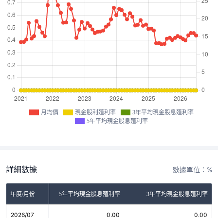
月均價
現金股利殖利率
3年平均現金股息殖利率
5年平均現金股息殖利率
詳細數據
數據單位：%
金股利殖利率
年度/月份
5年平均現金股息殖利率
3年平均現金股息殖利率
2026/07
0.00
0.00
0.00