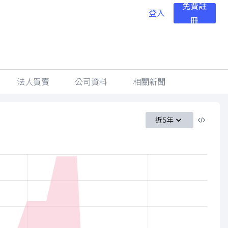
免費註
登入
冊
法人買賣
公司資料
相關新聞
近5年