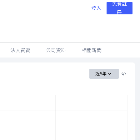
免費註
登入
冊
法人買賣
公司資料
相關新聞
近5年