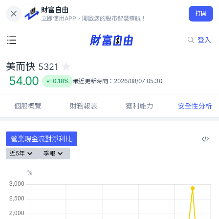
財富自由
美而快 5321
打開
54.00
-0.18%
立即使用APP，開啟您的股市智慧導航！
登入
美而快
5321
54.00
-0.18%
最近更新時間：
2026/08/07 05:30
個股概覽
財務報表
獲利能力
安全性分析
營業現金流對淨利比
近5年
季報