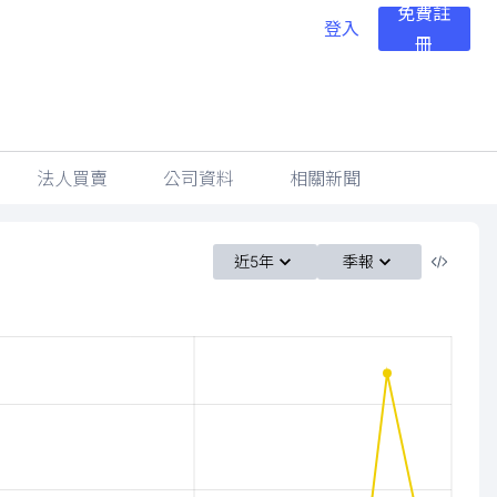
免費註
登入
冊
法人買賣
公司資料
相關新聞
近5年
季報