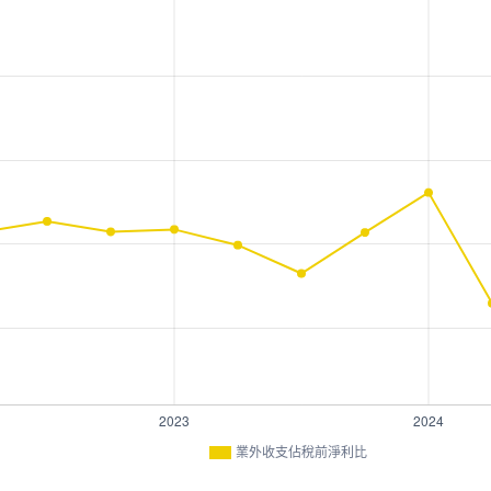
業外收支佔稅前淨利比