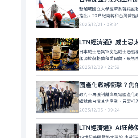
新加坡國立大學經濟系韓籍副教授辛
指出，20世紀南韓和台灣曾是
國經濟都表現出色，但最近的
2025/12/21・09:34
國的經濟動態正在改變。
LTN經濟通》威士忌
日本威士忌異軍突起威士忌號
起源於蘇格蘭和愛爾蘭，最初
視為全世界威士忌發展的標準
2025/12/09・22:59
傳播開來，自21世紀以來，亞
國產化鬆綁衝擊？焦
政府不再強制離岸風電國產化
纜就像台灣其他產業，只要打
建與技術三大關鍵可以讓風電
2025/12/06・09:24
世紀鋼董事長賴文祥出席道賀
LTN經濟通》AI狂
19世紀美國鐵路大建設 也曾