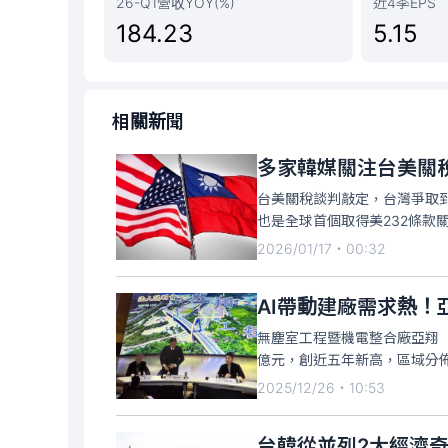
26-Q1營收YOY(%)
近4季EPS
184.23
5.15
相關新聞
多家韓媒關注台美關
台美關稅談判敲定，台灣爭取到
也是全球首個取得美232條款
行報導，由於與台灣半導體產
2026/01/17・00:32
注，去年美韓協議的「最惠國
AI帶動建廠需求熱！亞
無塵室工程暨機電整合廠亞翔（
億元，創近五年新高，區域分佈
單幾乎皆來自半導體，公共工程
2025/12/26・10:53
元，也創近五年新高，其中，
台韓從並列2大經濟奇