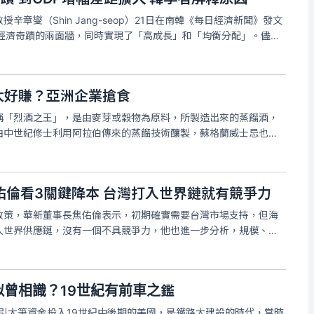
章燮（Shin Jang-seop）21日在南韓《每日經濟新聞》發文
經濟奇蹟的兩面牆，同時實現了「高成長」和「均衡分配」。儘管2
發展顯示，南韓面臨成長放緩，而台灣經濟再次飆速成長，這顯示2
太好賺？亞洲企業搶食
稱「烈酒之王」，是由麥芽或穀物為原料，所製造出來的蒸餾酒，
由中世紀修士利用阿拉伯傳來的蒸餾技術釀製，蘇格蘭威士忌也被
，不過隨著經濟發展和全球交流，這個源自西方的威士忌文化逐漸
洲逐漸成為威士忌的重
佑倫看3關鍵降本 台灣打入世界鏈就有競爭力
政策，華新董事長焦佑倫表示，初期確實需要台灣市場支持，但海
入世界供應鏈，沒有一個不具競爭力，他也進一步分析，規模、共
建造成本降低。華新旗下海纜電廠6日正式開幕，同為國產化陣營的
，但他直言，外界誤以
熱似曾相識？19世紀有前車之鑑
吸引大筆資金投入19世紀中後期的美國，是鐵路大建設的時代，當時