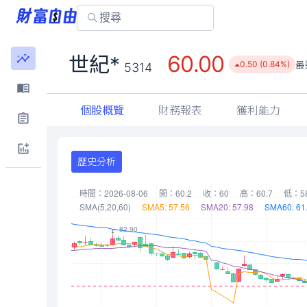
60.00
世紀*
最
0.50 (0.84%)
5314
個股概覽
財務報表
獲利能力
歷史分析