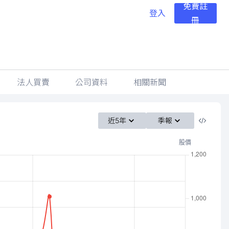
免費註
登入
冊
法人買賣
公司資料
相關新聞
近5年
季報