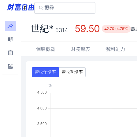
59.50
世紀*
最
2.70 (4.75%)
5314
個股概覽
財務報表
獲利能力
營收年增率
營收季增率