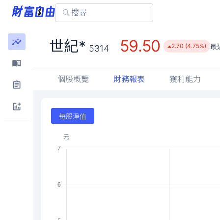
59.50
世紀*
最
2.70 (4.75%)
5314
個股概覽
財務報表
獲利能力
每股淨值