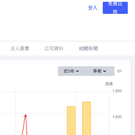
免費註
登入
冊
法人買賣
公司資料
相關新聞
近5年
季報