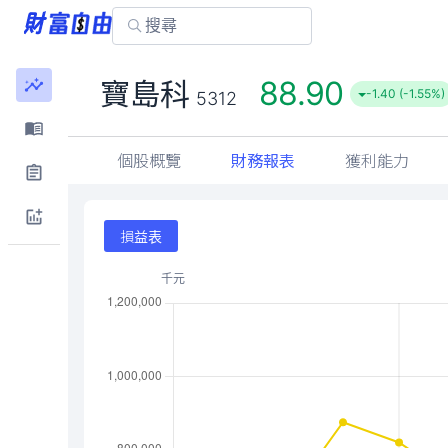
88.90
寶島科
-1.40 (-1.55%)
5312
個股概覽
財務報表
獲利能力
損益表