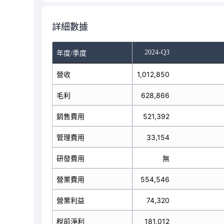
詳細數據
-Q1
2024-Q2
2024-Q3
年度/季度
營收
955,041
1,012,850
毛利
604,136
628,866
銷售費用
509,908
521,392
管理費用
27,588
33,154
研發費用
無
無
營業費用
537,496
554,546
營業利益
66,640
74,320
稅前淨利
121,926
181,012