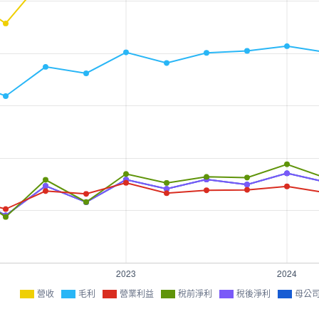
營收
毛利
營業利益
稅前淨利
稅後淨利
母公