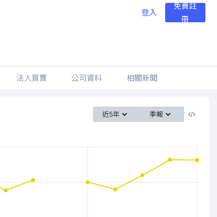
免費註
登入
冊
法人買賣
公司資料
相關新聞
近5年
季報