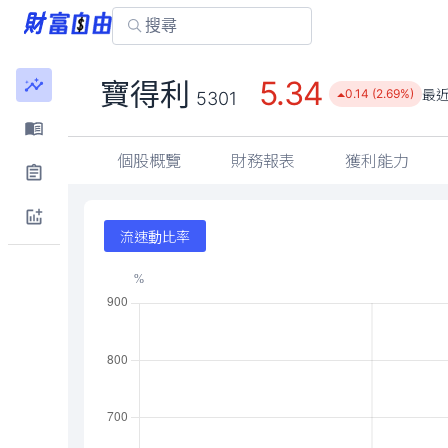
5.34
寶得利
最
0.14 (2.69%)
5301
個股概覽
財務報表
獲利能力
流速動比率