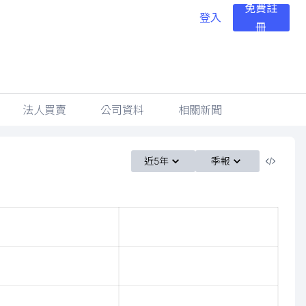
免費註
登入
冊
法人買賣
公司資料
相關新聞
近5年
季報