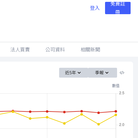
免費註
登入
冊
法人買賣
公司資料
相關新聞
近5年
季報