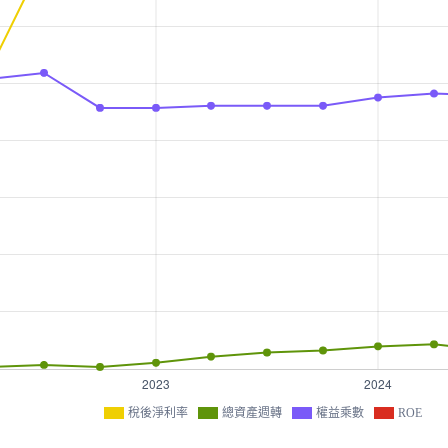
稅後淨利率
總資產週轉
權益乘數
ROE