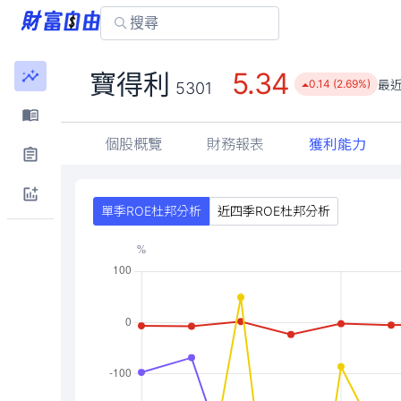
5.34
寶得利
最
0.14 (2.69%)
5301
個股概覽
財務報表
獲利能力
單季ROE杜邦分析
近四季ROE杜邦分析