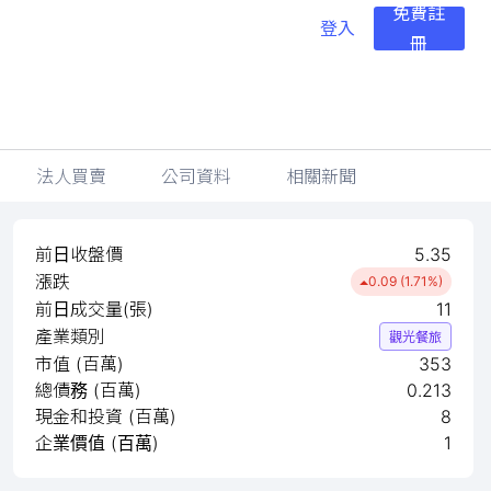
免費註
登入
冊
法人買賣
公司資料
相關新聞
前日收盤價
5.35
漲跌
0.09 (1.71%)
前日成交量(張)
11
產業類別
觀光餐旅
市值 (百萬)
353
總債務 (百萬)
0.213
現金和投資 (百萬)
8
企業價值 (百萬)
1