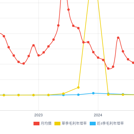
月均價
單季毛利年增率
近4季毛利年增率