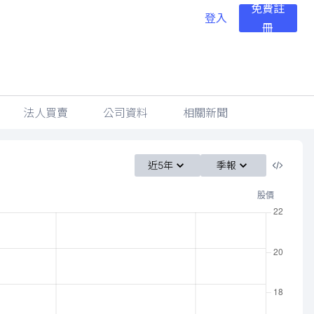
免費註
登入
冊
法人買賣
公司資料
相關新聞
近5年
季報