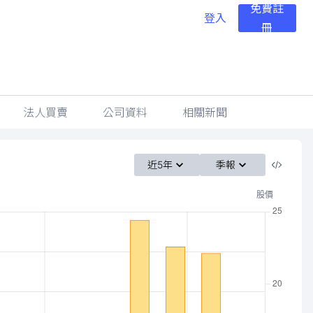
免費註
登入
冊
法人買賣
公司資料
相關新聞
近5年
季報