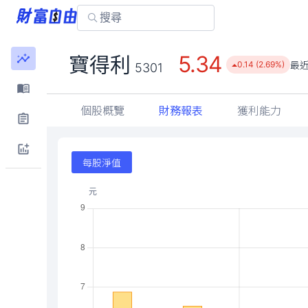
5.34
寶得利
最
0.14 (2.69%)
5301
個股概覽
財務報表
獲利能力
每股淨值