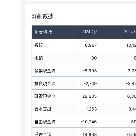
詳細數據
023-Q4
2024-Q1
2024-Q2
2024-
年度/季度
7,940
折舊
7,614
8,967
10,1
32
攤銷
78
80
16,041
營業現金流
-1,748
-8,993
3,7
-4,978
投資現金流
-586
-2,749
-3,4
0,076
融資現金流
1,367
26,605
6,3
-5,109
資本支出
-814
-1,253
-3,1
21,150
自由現金流
-2,562
-10,246
5
-943
淨現金流
-967
14,863
6,5