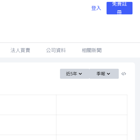
免費註
登入
冊
法人買賣
公司資料
相關新聞
近5年
季報