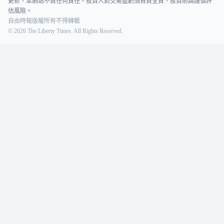
更新，本網站不負任何責任。投資人對交易盈虧須自負全責，投資前請謹慎評
估風險。
自由時報版權所有不得轉載
©
2026
The Liberty Times. All Rights Reserved.