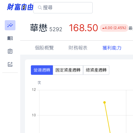
168.50
華懋
最
4.00 (2.45%)
5292
個股概覽
財務報表
獲利能力
營運週轉
固定資產週轉
總資產週轉