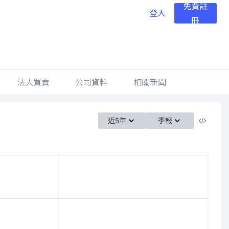
免費註
登入
冊
法人買賣
公司資料
相關新聞
近5年
季報