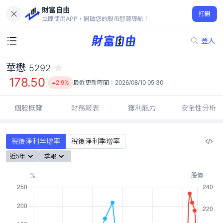
財富自由
華懋 5292
打開
178.50
2.9%
立即使用APP，開啟您的股市智慧導航！
登入
華懋
5292
178.50
2.9%
最近更新時間：
2026/08/10 05:30
個股概覽
財務報表
獲利能力
安全性分析
稅後淨利年增率
稅後淨利季增率
近5年
季報