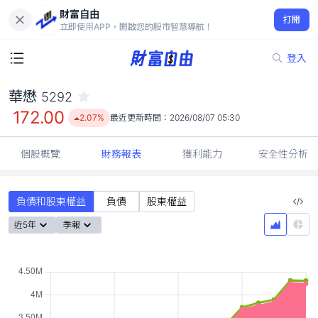
財富自由
華懋 5292
打開
172.00
2.07%
立即使用APP，開啟您的股市智慧導航！
登入
華懋
5292
172.00
2.07%
最近更新時間：
2026/08/07 05:30
個股概覽
財務報表
獲利能力
安全性分析
負債和股東權益
負債
股東權益
近5年
季報