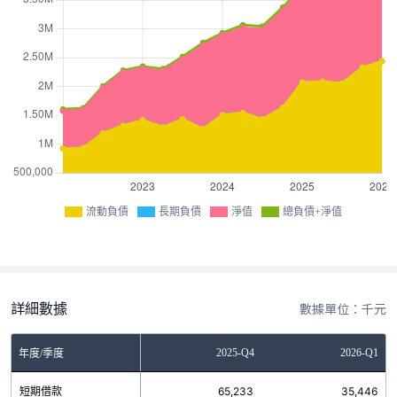
流動負債
長期負債
淨值
總負債+淨值
詳細數據
數據單位：千元
Q2
2025-Q3
2025-Q4
2026-Q1
年度/季度
8
短期借款
46,488
65,233
35,446