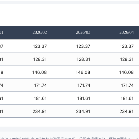
01
2026/02
2026/03
2026/04
37
123.37
123.37
123.37
31
128.31
128.31
128.31
08
146.08
146.08
146.08
74
171.74
171.74
171.74
61
181.61
181.61
181.61
91
234.91
234.91
234.91