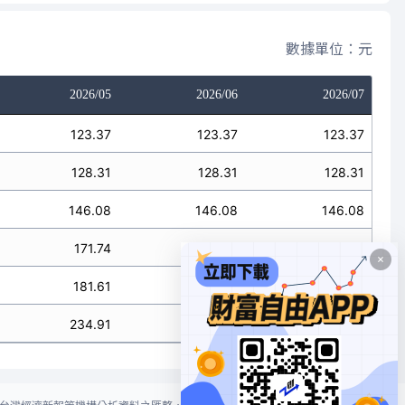
數據單位：元
2026/05
2026/06
2026/07
123.37
123.37
123.37
128.31
128.31
128.31
146.08
146.08
146.08
171.74
171.74
171.74
181.61
181.61
181.61
234.91
234.91
234.91