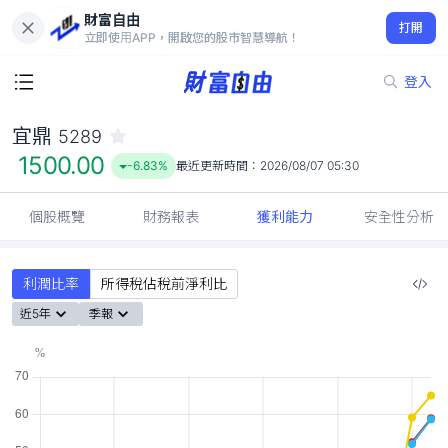
財富自由
宜鼎 5289
打開
1500.00
-6.83%
立即使用APP，開啟您的股市智慧導航！
登入
宜鼎
5289
1500.00
-6.83%
最近更新時間：
2026/08/07 05:30
個股概覽
財務報表
獲利能力
安全性分析
利潤比率
所得稅佔稅前淨利比
近5年
季報