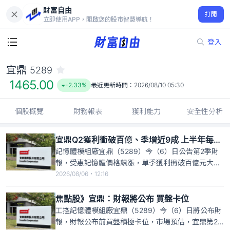
財富自由
宜鼎 5289
打開
1465.00
-2.33%
立即使用APP，開啟您的股市智慧導航！
登入
宜鼎
5289
1465.00
-2.33%
最近更新時間：
2026/08/10 05:30
個股概覽
財務報表
獲利能力
安全性分析
宜鼎Q2獲利衝破百億、季增近9成 上半年每股大賺166.45元
記憶體模組廠宜鼎（5289）今（6）日公告第2季財
報，受惠記憶體價格飆漲，單季獲利衝破百億元大
關、達到103.68億元，較上季大增將近9成，每股稅
2026/08/06・12:16
後盈餘108.93元；上半年累計稅後盈餘158.34億
元，年增29倍，每股大賺166.45元。
焦點股》宜鼎：財報將公布 買盤卡位
工控記憶體模組廠宜鼎（5289）今（6）日將公布財
報，財報公布前買盤積極卡位，市場預估，宜鼎第2