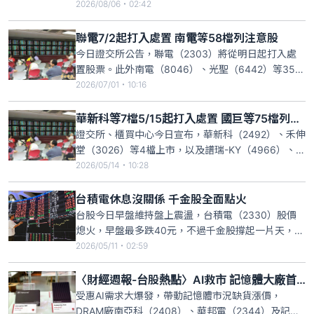
季毛利率可望突破6成，單季每股稅後盈餘可望達100
2026/08/06・02:42
元，激勵今日股價開高走高，截至上午10時30分，強
攻漲停價1610元，成交量3262張，漲停委買張數超
聯電7/2起打入處置 南電等58檔列注意股
過900張。
今日證交所公告，聯電（2303）將從明日起打入處
置股票。此外南電（8046）、光聖（6442）等35檔
上市，以及群聯（8299）、宜鼎（5289）等23檔上
2026/07/01・10:16
櫃，共計58檔上市櫃股票則列入注意股。根據證交所
公告，聯電將於本月2日至15日、共計10個營業日打
華新科等7檔5/15起打入處置 國巨等75檔列注意股
入處置股票，處置期間改採人工撮合，每5分鐘撮合
證交所、櫃買中心今日宣布，華新科（2492）、禾伸
堂（3026）等4檔上市，以及譜瑞-KY（4966）、信
昌電（6173）等7檔上櫃，共計11檔上市櫃股票從明
2026/05/14・10:28
（15日）起列入處置股。此外，被動元件大廠國巨
（2327）以及旺宏（2337）、兆赫（2485）等26
台積電休息沒關係 千金股全面點火
檔上市，以及群聯（8299）、宜鼎（52
台股今日早盤維持盤上震盪，台積電（2330）股價
熄火，早盤最多跌40元，不過千金股撐起一片天，
48檔千金股中，早盤一度高達11檔漲停，僅有9檔個
2026/05/11・02:59
股下跌。11檔千金股中，創意、世芯-KY、新代、群
聯、智邦、宜鼎、勤誠、創新服務大多是4月營收表
〈財經週報-台股熱點〉AI救市 記憶體大廠首季獲利集體倍增
現亮麗，或首季財報繳出獲利創新高的佳績，激勵股
受惠AI需求大爆發，帶動記憶體市況缺貨漲價，
價強漲，其中創
DRAM廠南亞科（2408）、華邦電（2344）及記憶