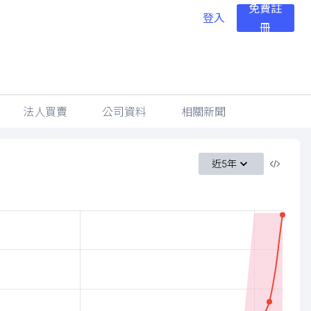
免費註
登入
冊
法人買賣
公司資料
相關新聞
近5年