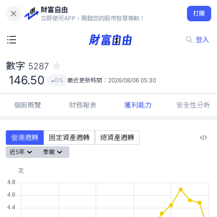
財富自由
數字 5287
打開
146.50
0%
立即使用APP，開啟您的股市智慧導航！
登入
數字
5287
146.50
0%
最近更新時間：
2026/08/06 05:30
個股概覽
財務報表
獲利能力
安全性分析
營運週轉
固定資產週轉
總資產週轉
近5年
季報