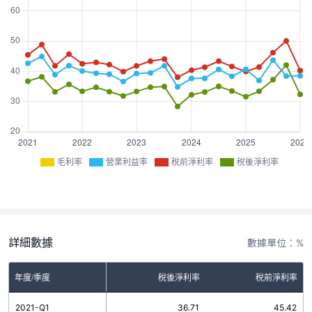
毛利率
營業利益率
稅前淨利率
稅後淨利率
詳細數據
數據單位：%
率
年度/季度
營業利益率
稅後淨利率
稅前淨利率
7
2021-Q1
42.64
36.71
45.42