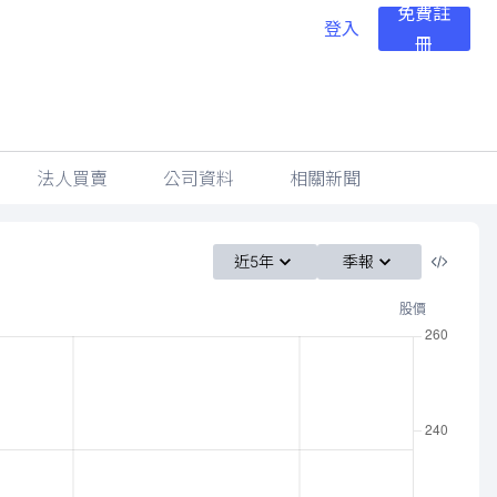
免費註
登入
冊
法人買賣
公司資料
相關新聞
近5年
季報