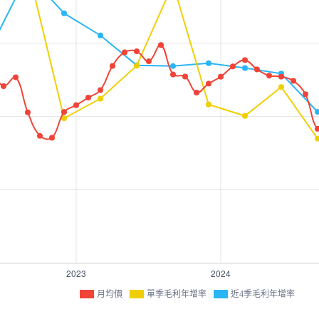
月均價
單季毛利年增率
近4季毛利年增率