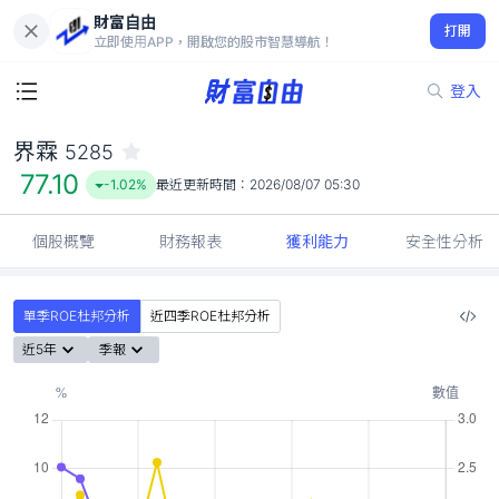
財富自由
界霖 5285
打開
77.10
-1.02%
立即使用APP，開啟您的股市智慧導航！
登入
界霖
5285
77.10
-1.02%
最近更新時間：
2026/08/07 05:30
個股概覽
財務報表
獲利能力
安全性分析
單季ROE杜邦分析
近四季ROE杜邦分析
近5年
季報