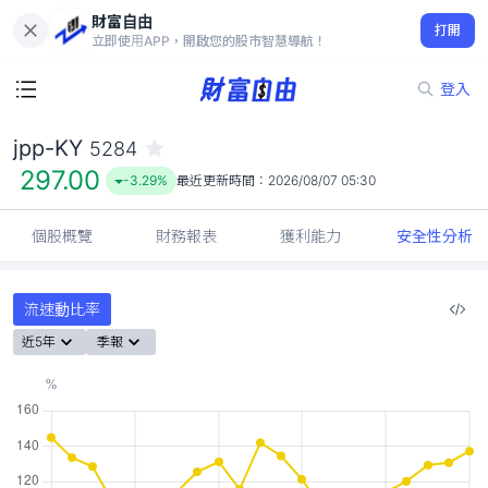
財富自由
jpp-KY 5284
打開
297.00
-3.29%
立即使用APP，開啟您的股市智慧導航！
登入
jpp-KY
5284
297.00
-3.29%
最近更新時間：
2026/08/07 05:30
個股概覽
財務報表
獲利能力
安全性分析
流速動比率
近5年
季報