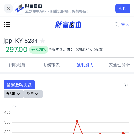
財富自由
jpp-KY 5284
打開
297.00
-3.29%
立即使用APP，開啟您的股市智慧導航！
登入
jpp-KY
5284
297.00
-3.29%
最近更新時間：
2026/08/07 05:30
個股概覽
財務報表
獲利能力
安全性分析
營運週轉天數
近5年
季報