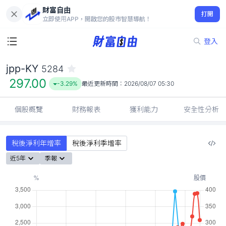
財富自由
jpp-KY 5284
打開
297.00
-3.29%
立即使用APP，開啟您的股市智慧導航！
登入
jpp-KY
5284
297.00
-3.29%
最近更新時間：
2026/08/07 05:30
個股概覽
財務報表
獲利能力
安全性分析
稅後淨利年增率
稅後淨利季增率
近5年
季報