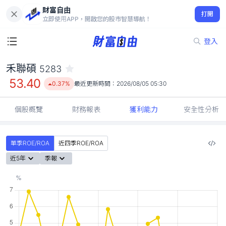
財富自由
禾聯碩 5283
打開
53.40
0.37%
立即使用APP，開啟您的股市智慧導航！
登入
禾聯碩
5283
53.40
0.37%
最近更新時間：
2026/08/05 05:30
個股概覽
財務報表
獲利能力
安全性分析
單季ROE/ROA
近四季ROE/ROA
近5年
季報