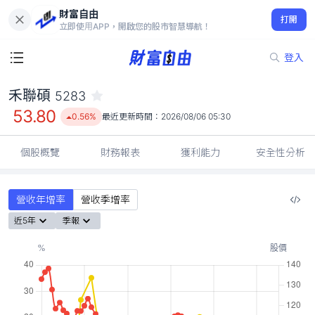
財富自由
禾聯碩 5283
打開
53.80
0.56%
立即使用APP，開啟您的股市智慧導航！
登入
禾聯碩
5283
53.80
0.56%
最近更新時間：
2026/08/06 05:30
個股概覽
財務報表
獲利能力
安全性分析
營收年增率
營收季增率
近5年
季報