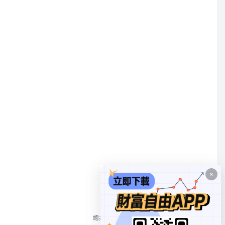
1
總共 1 個
10/頁