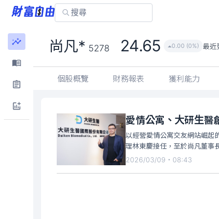
24.65
尚凡*
最近
0.00 (0%)
5278
個股概覽
財務報表
獲利能力
愛情公寓、大研生醫創
以經營愛情公寓交友網站崛起的
理林東慶接任，至於尚凡董事長
2026/03/09・08:43