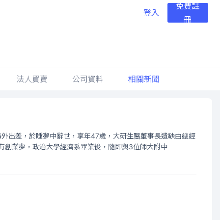
免費註
登入
冊
法人買賣
公司資料
相關新聞
海外出差，於睡夢中辭世，享年47歲，大研生醫董事長遺缺由總經
擁有創業夢，政治大學經濟系畢業後，隨即與3位師大附中