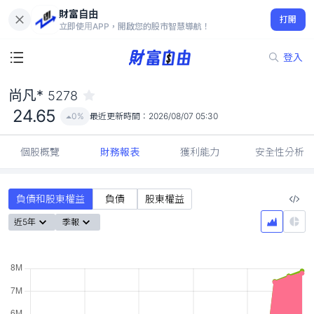
財富自由
尚凡* 5278
打開
24.65
0%
立即使用APP，開啟您的股市智慧導航！
登入
尚凡*
5278
24.65
0%
最近更新時間：
2026/08/07 05:30
個股概覽
財務報表
獲利能力
安全性分析
負債和股東權益
負債
股東權益
近5年
季報