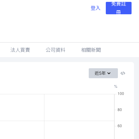
免費註
登入
冊
法人買賣
公司資料
相關新聞
近5年