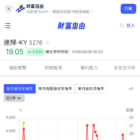
財富自由
達輝-KY 5276
打開
19.05
-2.55%
立即使用APP，開啟您的股市智慧導航！
登入
達輝-KY
5276
19.05
-2.55%
最近更新時間：
2026/08/06 05:30
個股概覽
財務報表
獲利能力
安全性分析
單月營收年增率
單月每股營收年增率
單月營收月增率
近5年